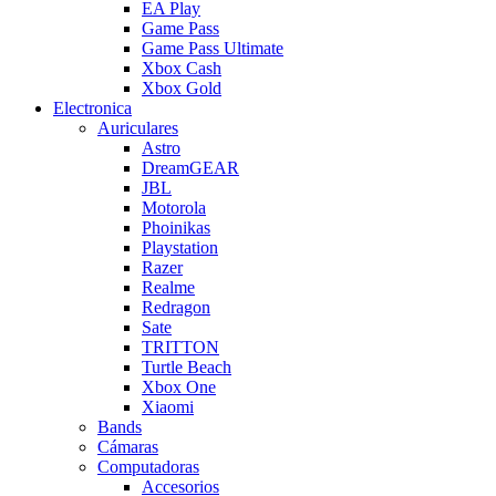
EA Play
Game Pass
Game Pass Ultimate
Xbox Cash
Xbox Gold
Electronica
Auriculares
Astro
DreamGEAR
JBL
Motorola
Phoinikas
Playstation
Razer
Realme
Redragon
Sate
TRITTON
Turtle Beach
Xbox One
Xiaomi
Bands
Cámaras
Computadoras
Accesorios