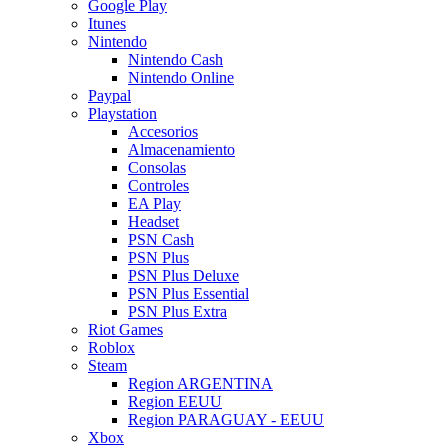
Google Play
Itunes
Nintendo
Nintendo Cash
Nintendo Online
Paypal
Playstation
Accesorios
Almacenamiento
Consolas
Controles
EA Play
Headset
PSN Cash
PSN Plus
PSN Plus Deluxe
PSN Plus Essential
PSN Plus Extra
Riot Games
Roblox
Steam
Region ARGENTINA
Region EEUU
Region PARAGUAY - EEUU
Xbox