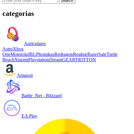
search
categorias
Auriculares
Astro
Xbox
One
Motorola
JBL
Phoinikas
Redragon
Realme
Razer
Sate
Turtle
Beach
Xiaomi
Playstation
DreamGEAR
TRITTON
Amazon
Battle .Net - Blizzard
EA Play