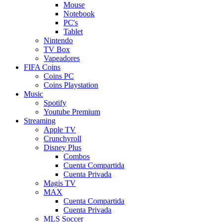
Mouse
Notebook
PC's
Tablet
Nintendo
TV Box
Vapeadores
FIFA Coins
Coins PC
Coins Playstation
Music
Spotify
Youtube Premium
Streaming
Apple TV
Crunchyroll
Disney Plus
Combos
Cuenta Compartida
Cuenta Privada
Magis TV
MAX
Cuenta Compartida
Cuenta Privada
MLS Soccer