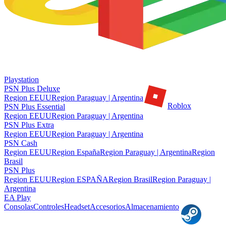
Playstation
PSN Plus Deluxe
Region EEUU
Region Paraguay | Argentina
Roblox
PSN Plus Essential
Region EEUU
Region Paraguay | Argentina
PSN Plus Extra
Region EEUU
Region Paraguay | Argentina
PSN Cash
Region EEUU
Region España
Region Paraguay | Argentina
Region
Brasil
PSN Plus
Region EEUU
Region ESPAÑA
Region Brasil
Region Paraguay |
Argentina
EA Play
Consolas
Controles
Headset
Accesorios
Almacenamiento