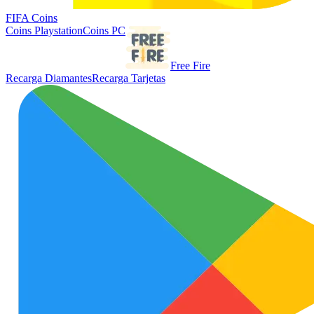
FIFA Coins
Coins Playstation
Coins PC
Free Fire
Recarga Diamantes
Recarga Tarjetas