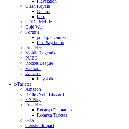
Playstation
Clash Royale
Gemas
Pase
COD : Mobile
Cold War
Fortnite
por Epic Games
Por Playstation
Free Fire
Mobile Legends
PUBG
Rocket League
Valorant
Warzone
Playstation
e-Tarjetas
Amazon
Battle .Net - Blizzard
EA Play
Free Fire
Recarga Diamantes
Recarga Tarjetas
G2A
Genshin Impact