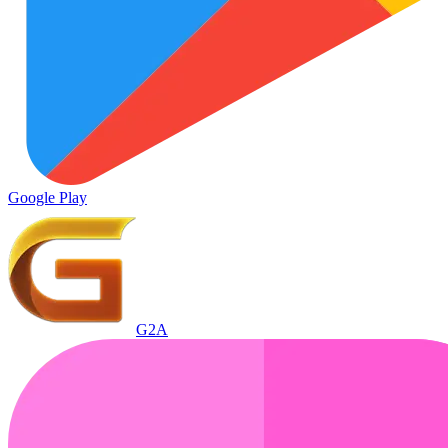
Google Play
G2A