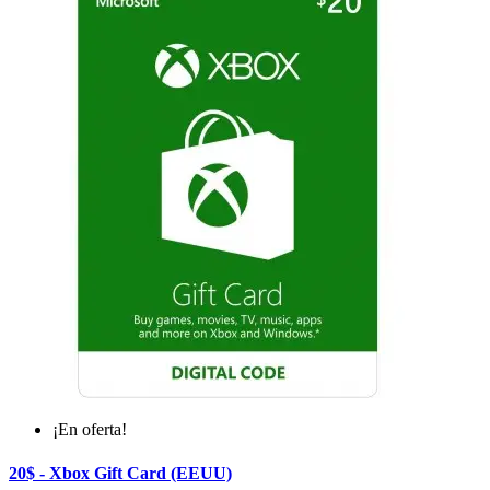
¡En oferta!
20$ - Xbox Gift Card (EEUU)