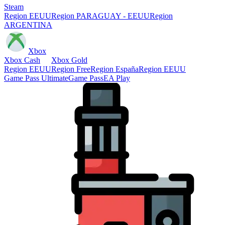
Steam
Region EEUU
Region PARAGUAY - EEUU
Region
ARGENTINA
Xbox
Xbox Cash
Xbox Gold
Region EEUU
Region Free
Region España
Region EEUU
Game Pass Ultimate
Game Pass
EA Play