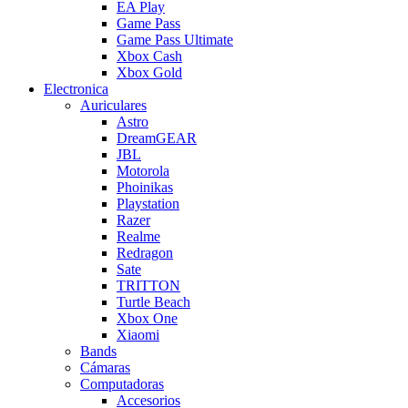
EA Play
Game Pass
Game Pass Ultimate
Xbox Cash
Xbox Gold
Electronica
Auriculares
Astro
DreamGEAR
JBL
Motorola
Phoinikas
Playstation
Razer
Realme
Redragon
Sate
TRITTON
Turtle Beach
Xbox One
Xiaomi
Bands
Cámaras
Computadoras
Accesorios