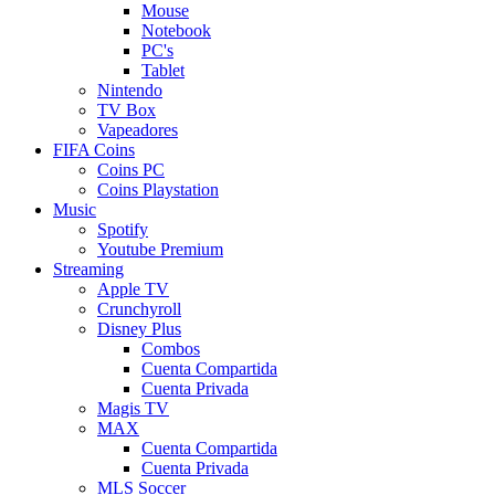
Mouse
Notebook
PC's
Tablet
Nintendo
TV Box
Vapeadores
FIFA Coins
Coins PC
Coins Playstation
Music
Spotify
Youtube Premium
Streaming
Apple TV
Crunchyroll
Disney Plus
Combos
Cuenta Compartida
Cuenta Privada
Magis TV
MAX
Cuenta Compartida
Cuenta Privada
MLS Soccer