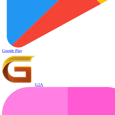
Google Play
G2A