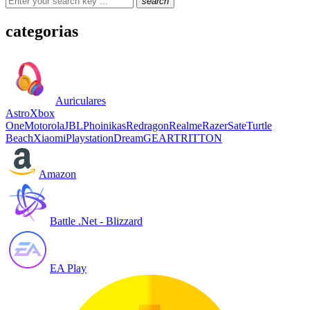
search
categorias
Auriculares
Astro
Xbox
One
Motorola
JBL
Phoinikas
Redragon
Realme
Razer
Sate
Turtle
Beach
Xiaomi
Playstation
DreamGEAR
TRITTON
Amazon
Battle .Net - Blizzard
EA Play