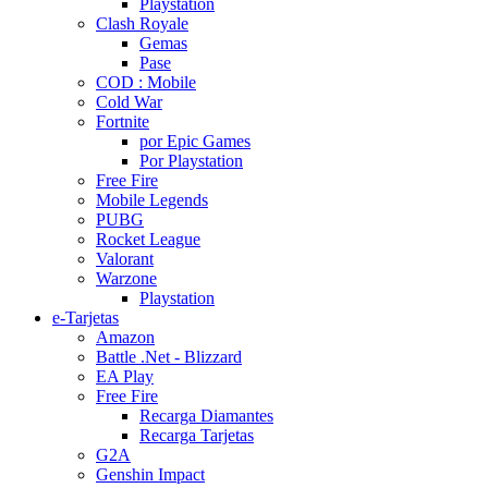
Playstation
Clash Royale
Gemas
Pase
COD : Mobile
Cold War
Fortnite
por Epic Games
Por Playstation
Free Fire
Mobile Legends
PUBG
Rocket League
Valorant
Warzone
Playstation
e-Tarjetas
Amazon
Battle .Net - Blizzard
EA Play
Free Fire
Recarga Diamantes
Recarga Tarjetas
G2A
Genshin Impact