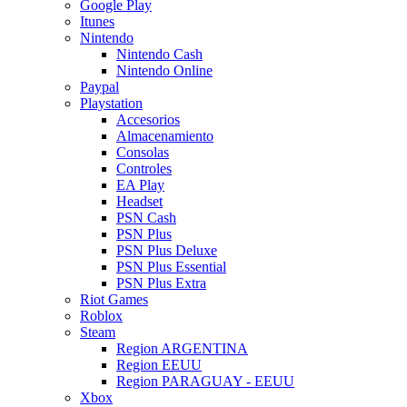
Google Play
Itunes
Nintendo
Nintendo Cash
Nintendo Online
Paypal
Playstation
Accesorios
Almacenamiento
Consolas
Controles
EA Play
Headset
PSN Cash
PSN Plus
PSN Plus Deluxe
PSN Plus Essential
PSN Plus Extra
Riot Games
Roblox
Steam
Region ARGENTINA
Region EEUU
Region PARAGUAY - EEUU
Xbox