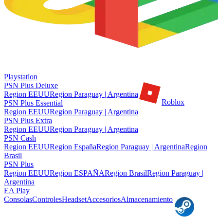
Playstation
PSN Plus Deluxe
Region EEUU
Region Paraguay | Argentina
Roblox
PSN Plus Essential
Region EEUU
Region Paraguay | Argentina
PSN Plus Extra
Region EEUU
Region Paraguay | Argentina
PSN Cash
Region EEUU
Region España
Region Paraguay | Argentina
Region
Brasil
PSN Plus
Region EEUU
Region ESPAÑA
Region Brasil
Region Paraguay |
Argentina
EA Play
Consolas
Controles
Headset
Accesorios
Almacenamiento