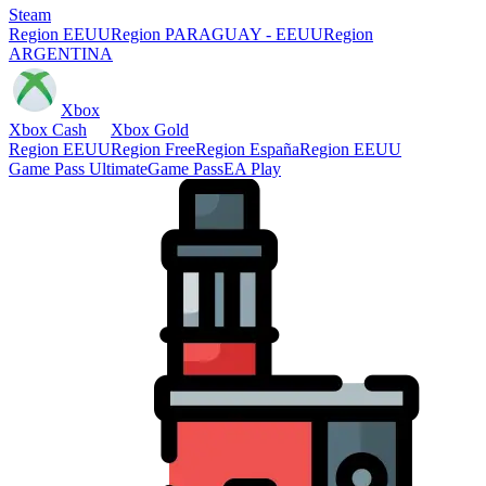
Steam
Region EEUU
Region PARAGUAY - EEUU
Region
ARGENTINA
Xbox
Xbox Cash
Xbox Gold
Region EEUU
Region Free
Region España
Region EEUU
Game Pass Ultimate
Game Pass
EA Play