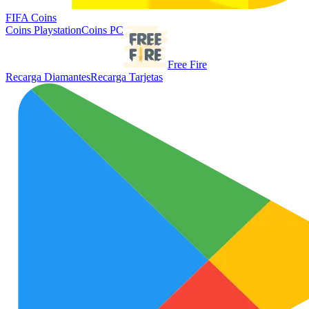
FIFA Coins
Coins Playstation
Coins PC
Free Fire
Recarga Diamantes
Recarga Tarjetas