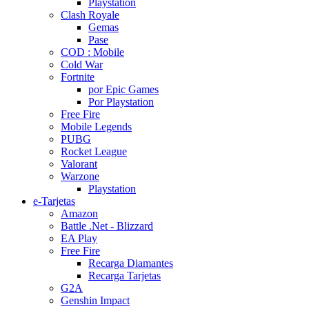
Playstation
Clash Royale
Gemas
Pase
COD : Mobile
Cold War
Fortnite
por Epic Games
Por Playstation
Free Fire
Mobile Legends
PUBG
Rocket League
Valorant
Warzone
Playstation
e-Tarjetas
Amazon
Battle .Net - Blizzard
EA Play
Free Fire
Recarga Diamantes
Recarga Tarjetas
G2A
Genshin Impact