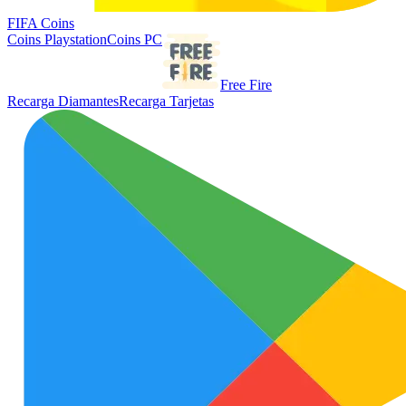
FIFA Coins
Coins Playstation
Coins PC
Free Fire
Recarga Diamantes
Recarga Tarjetas