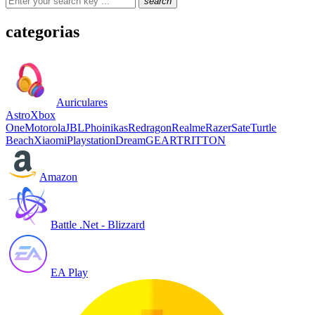
search
categorias
Auriculares
Astro
Xbox
One
Motorola
JBL
Phoinikas
Redragon
Realme
Razer
Sate
Turtle
Beach
Xiaomi
Playstation
DreamGEAR
TRITTON
Amazon
Battle .Net - Blizzard
EA Play