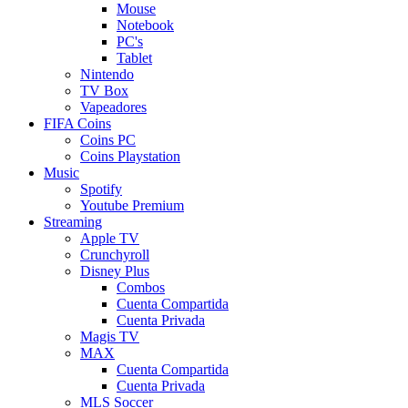
Mouse
Notebook
PC's
Tablet
Nintendo
TV Box
Vapeadores
FIFA Coins
Coins PC
Coins Playstation
Music
Spotify
Youtube Premium
Streaming
Apple TV
Crunchyroll
Disney Plus
Combos
Cuenta Compartida
Cuenta Privada
Magis TV
MAX
Cuenta Compartida
Cuenta Privada
MLS Soccer