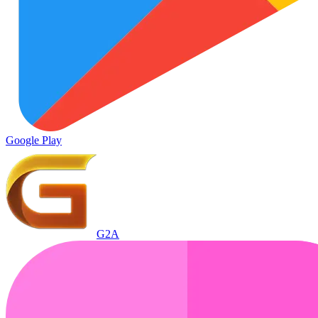
Google Play
G2A