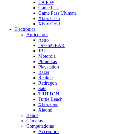
EA Play
Game Pass
Game Pass Ultimate
Xbox Cash
Xbox Gold
Electronica
Auriculares
Astro
DreamGEAR
JBL
Motorola
Phoinikas
Playstation
Razer
Realme
Redragon
Sate
TRITTON
Turtle Beach
Xbox One
Xiaomi
Bands
Cámaras
Computadoras
Accesorios