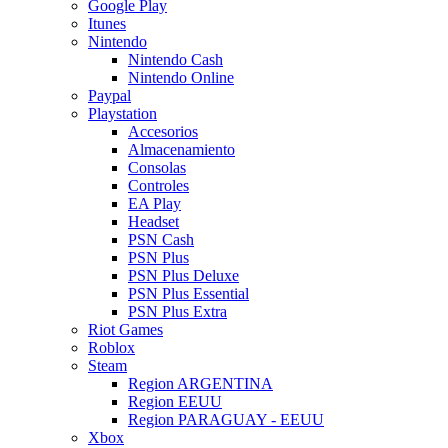
Google Play
Itunes
Nintendo
Nintendo Cash
Nintendo Online
Paypal
Playstation
Accesorios
Almacenamiento
Consolas
Controles
EA Play
Headset
PSN Cash
PSN Plus
PSN Plus Deluxe
PSN Plus Essential
PSN Plus Extra
Riot Games
Roblox
Steam
Region ARGENTINA
Region EEUU
Region PARAGUAY - EEUU
Xbox