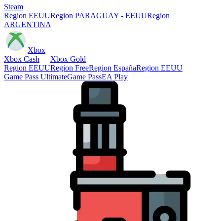
Steam
Region EEUU
Region PARAGUAY - EEUU
Region
ARGENTINA
Xbox
Xbox Cash
Xbox Gold
Region EEUU
Region Free
Region España
Region EEUU
Game Pass Ultimate
Game Pass
EA Play