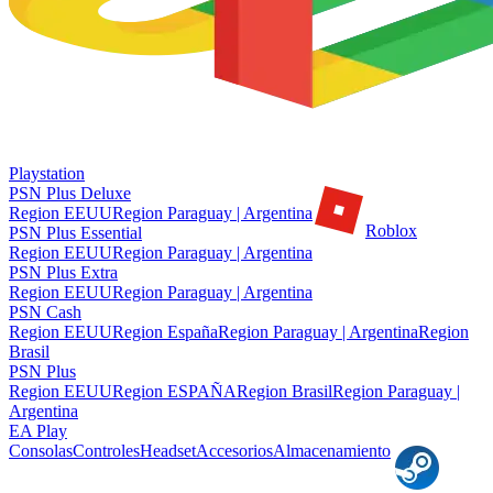
Playstation
PSN Plus Deluxe
Region EEUU
Region Paraguay | Argentina
Roblox
PSN Plus Essential
Region EEUU
Region Paraguay | Argentina
PSN Plus Extra
Region EEUU
Region Paraguay | Argentina
PSN Cash
Region EEUU
Region España
Region Paraguay | Argentina
Region
Brasil
PSN Plus
Region EEUU
Region ESPAÑA
Region Brasil
Region Paraguay |
Argentina
EA Play
Consolas
Controles
Headset
Accesorios
Almacenamiento