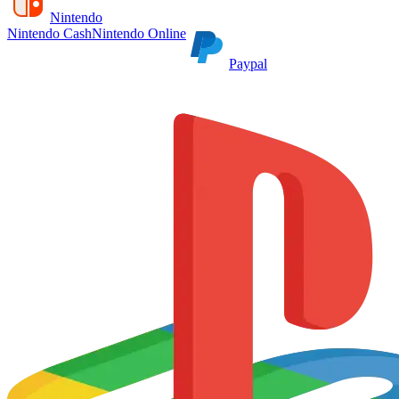
Nintendo
Nintendo Cash
Nintendo Online
Paypal