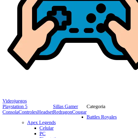
Videojuegos
Playstation 5
Sillas Gamer
Categoria
Consola
Controles
Headset
Redragon
Cougar
Battles Royales
Apex Legends
Celular
PC