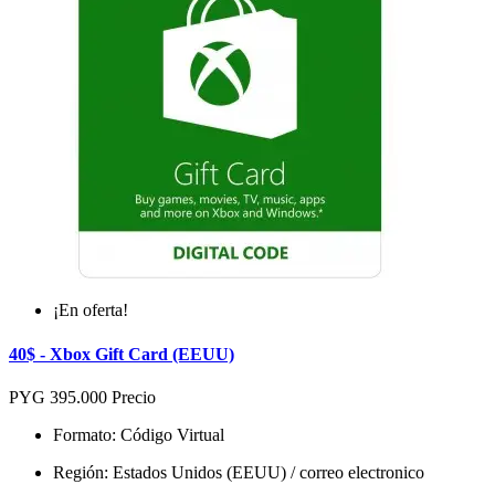
¡En oferta!
40$ - Xbox Gift Card (EEUU)
PYG 395.000
Precio
Formato: Código Virtual
Región: Estados Unidos (EEUU)
/ correo electronico