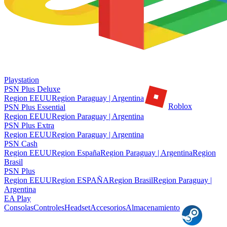
Playstation
PSN Plus Deluxe
Region EEUU
Region Paraguay | Argentina
Roblox
PSN Plus Essential
Region EEUU
Region Paraguay | Argentina
PSN Plus Extra
Region EEUU
Region Paraguay | Argentina
PSN Cash
Region EEUU
Region España
Region Paraguay | Argentina
Region
Brasil
PSN Plus
Region EEUU
Region ESPAÑA
Region Brasil
Region Paraguay |
Argentina
EA Play
Consolas
Controles
Headset
Accesorios
Almacenamiento