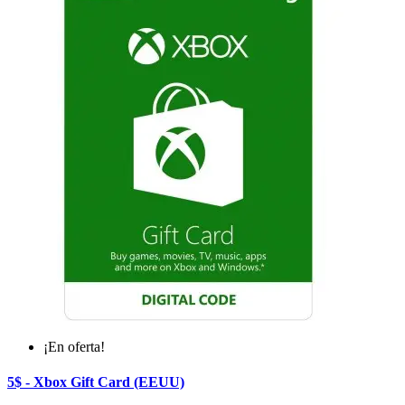
¡En oferta!
5$ - Xbox Gift Card (EEUU)