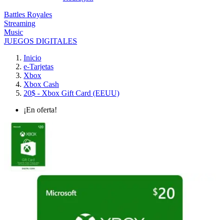
Battles Royales
Streaming
Music
JUEGOS DIGITALES
Inicio
e-Tarjetas
Xbox
Xbox Cash
20$ - Xbox Gift Card (EEUU)
¡En oferta!