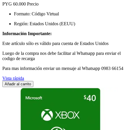
PYG 60.000
Precio
Formato: Código Virtual
Región: Estados Unidos (EEUU)
Información Importante:
Este artículo sólo es válido para cuenta de
Estados Unidos
Luego de la compra nos debe facilitar al Whatsapp para enviar el
codigo de recarga
Para mas información enviar un mensaje al Whatsapp 0983 66154
Vista rápida
Añadir al carrito