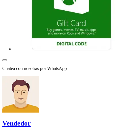
Chatea con nosotras por WhatsApp
Vendedor