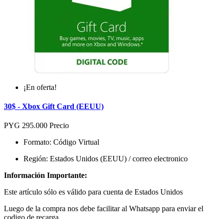
¡En oferta!
30$ - Xbox Gift Card (EEUU)
PYG 295.000
Precio
Formato: Código Virtual
Región: Estados Unidos (EEUU)
/ correo electronico
Información Importante:
Este artículo sólo es válido para cuenta de
Estados Unidos
Luego de la compra nos debe facilitar al Whatsapp para enviar el
codigo de recarga