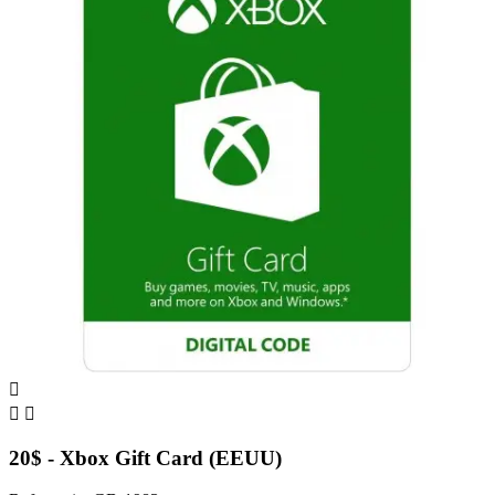



20$ - Xbox Gift Card (EEUU)