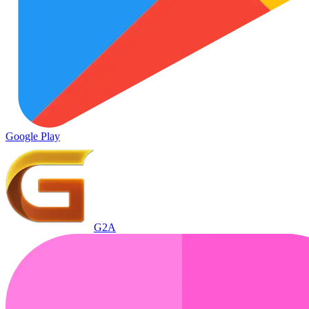
Google Play
G2A