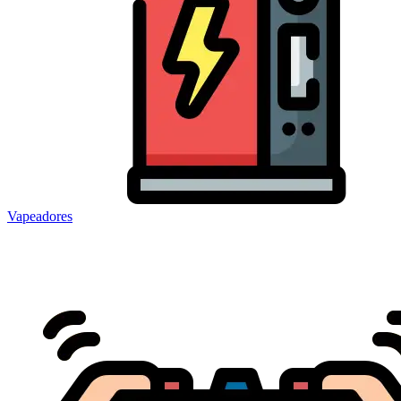
Vapeadores