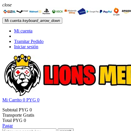
close
Mi cuenta
keyboard_arrow_down
Mi cuenta
Tramitar Pedido
Iniciar sesión
Mi Carrito
0
PYG 0
Subtotal
PYG 0
Transporte
Gratis
Total
PYG 0
Pagar