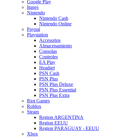
Google Play
Itunes
Nintendo
Nintendo Cash
Nintendo Online
Paypal
Playstation
Accesorios
Almacenamiento
Consolas
Controles
EA Play
Headset
PSN Cash
PSN Plus
PSN Plus Deluxe
PSN Plus Essential
PSN Plus Extra
Riot Games
Roblox
Steam
Region ARGENTINA
Region EEUU
Region PARAGUAY - EEUU
Xbox