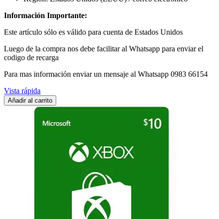
Información Importante:
Este artículo sólo es válido para cuenta de
Estados Unidos
Luego de la compra nos debe facilitar al Whatsapp para enviar el
codigo de recarga
Para mas información enviar un mensaje al Whatsapp 0983 66154
Vista rápida
Añadir al carrito