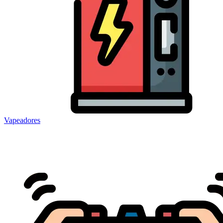
Vapeadores