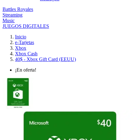
Battles Royales
Streaming
Music
JUEGOS DIGITALES
Inicio
e-Tarjetas
Xbox
Xbox Cash
40$ - Xbox Gift Card (EEUU)
¡En oferta!