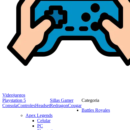
Videojuegos
Playstation 5
Sillas Gamer
Categoria
Consola
Controles
Headset
Redragon
Cougar
Battles Royales
Apex Legends
Celular
PC