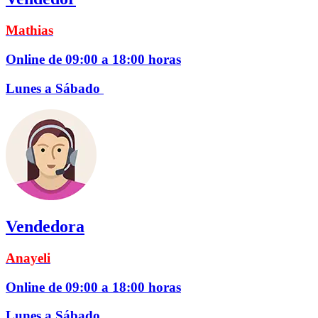
Mathias
Online de 09:00 a 18:00 horas
Lunes a Sábado
Vendedora
Anayeli
Online de 09:00 a 18:00 horas
Lunes a Sábado