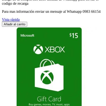
codigo de recarga
Para mas información enviar un mensaje al Whatsapp 0983 66154
Vista rápida
Añadir al carrito