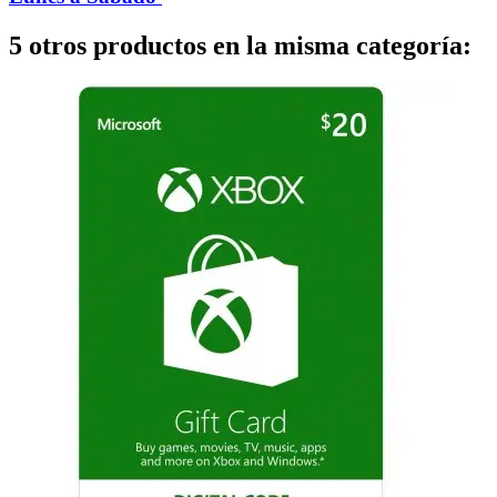
5 otros productos en la misma categoría: