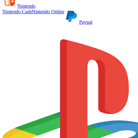
Nintendo
Nintendo Cash
Nintendo Online
Paypal