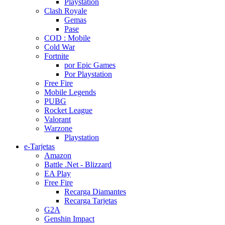
Playstation
Clash Royale
Gemas
Pase
COD : Mobile
Cold War
Fortnite
por Epic Games
Por Playstation
Free Fire
Mobile Legends
PUBG
Rocket League
Valorant
Warzone
Playstation
e-Tarjetas
Amazon
Battle .Net - Blizzard
EA Play
Free Fire
Recarga Diamantes
Recarga Tarjetas
G2A
Genshin Impact