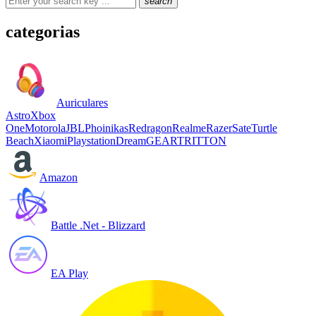
search
categorias
Auriculares
Astro
Xbox
One
Motorola
JBL
Phoinikas
Redragon
Realme
Razer
Sate
Turtle
Beach
Xiaomi
Playstation
DreamGEAR
TRITTON
Amazon
Battle .Net - Blizzard
EA Play