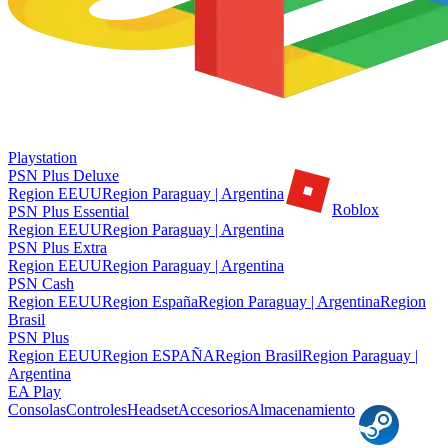
Playstation
PSN Plus Deluxe
Region EEUU
Region Paraguay | Argentina
Roblox
PSN Plus Essential
Region EEUU
Region Paraguay | Argentina
PSN Plus Extra
Region EEUU
Region Paraguay | Argentina
PSN Cash
Region EEUU
Region España
Region Paraguay | Argentina
Region
Brasil
PSN Plus
Region EEUU
Region ESPAÑA
Region Brasil
Region Paraguay |
Argentina
EA Play
Consolas
Controles
Headset
Accesorios
Almacenamiento