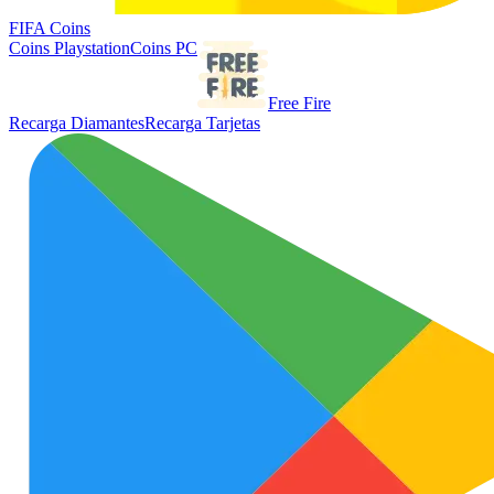
FIFA Coins
Coins Playstation
Coins PC
Free Fire
Recarga Diamantes
Recarga Tarjetas