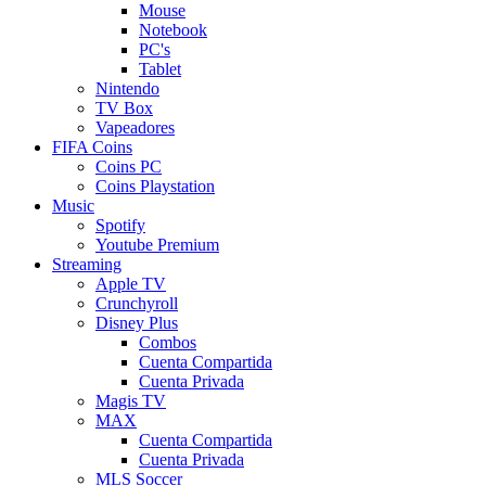
Mouse
Notebook
PC's
Tablet
Nintendo
TV Box
Vapeadores
FIFA Coins
Coins PC
Coins Playstation
Music
Spotify
Youtube Premium
Streaming
Apple TV
Crunchyroll
Disney Plus
Combos
Cuenta Compartida
Cuenta Privada
Magis TV
MAX
Cuenta Compartida
Cuenta Privada
MLS Soccer