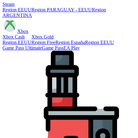
Steam
Region EEUU
Region PARAGUAY - EEUU
Region
ARGENTINA
Xbox
Xbox Cash
Xbox Gold
Region EEUU
Region Free
Region España
Region EEUU
Game Pass Ultimate
Game Pass
EA Play