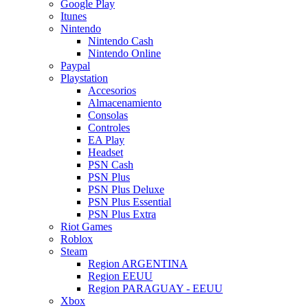
Google Play
Itunes
Nintendo
Nintendo Cash
Nintendo Online
Paypal
Playstation
Accesorios
Almacenamiento
Consolas
Controles
EA Play
Headset
PSN Cash
PSN Plus
PSN Plus Deluxe
PSN Plus Essential
PSN Plus Extra
Riot Games
Roblox
Steam
Region ARGENTINA
Region EEUU
Region PARAGUAY - EEUU
Xbox