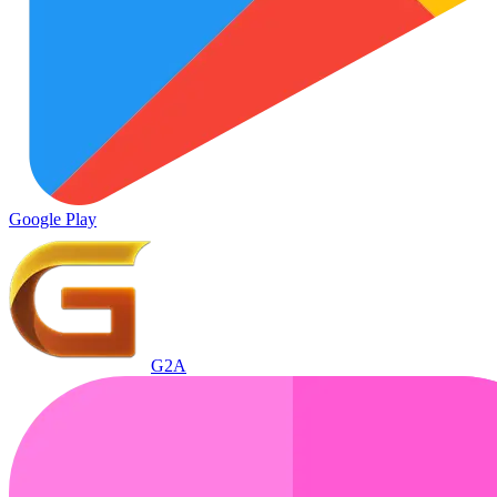
Google Play
G2A