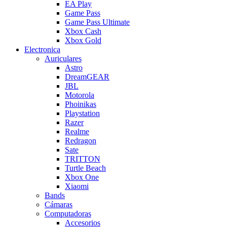
EA Play
Game Pass
Game Pass Ultimate
Xbox Cash
Xbox Gold
Electronica
Auriculares
Astro
DreamGEAR
JBL
Motorola
Phoinikas
Playstation
Razer
Realme
Redragon
Sate
TRITTON
Turtle Beach
Xbox One
Xiaomi
Bands
Cámaras
Computadoras
Accesorios