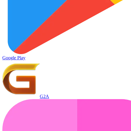
Google Play
G2A