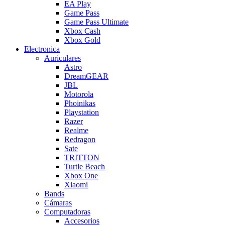
EA Play
Game Pass
Game Pass Ultimate
Xbox Cash
Xbox Gold
Electronica
Auriculares
Astro
DreamGEAR
JBL
Motorola
Phoinikas
Playstation
Razer
Realme
Redragon
Sate
TRITTON
Turtle Beach
Xbox One
Xiaomi
Bands
Cámaras
Computadoras
Accesorios