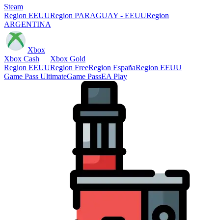
Steam
Region EEUU
Region PARAGUAY - EEUU
Region
ARGENTINA
Xbox
Xbox Cash
Xbox Gold
Region EEUU
Region Free
Region España
Region EEUU
Game Pass Ultimate
Game Pass
EA Play