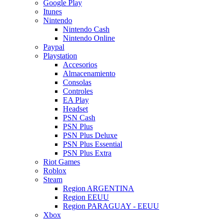
Google Play
Itunes
Nintendo
Nintendo Cash
Nintendo Online
Paypal
Playstation
Accesorios
Almacenamiento
Consolas
Controles
EA Play
Headset
PSN Cash
PSN Plus
PSN Plus Deluxe
PSN Plus Essential
PSN Plus Extra
Riot Games
Roblox
Steam
Region ARGENTINA
Region EEUU
Region PARAGUAY - EEUU
Xbox