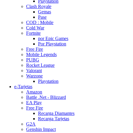
Playstation
Clash Royale
Gemas
Pase
COD : Mobile
Cold War
Fortnite
por Epic Games
Por Playstation
Free Fire
Mobile Legends
PUBG
Rocket League
Valorant
Warzone
Playstation
e-Tarjetas
Amazon
Battle .Net - Blizzard
EA Play
Free Fire
Recarga Diamantes
Recarga Tarjetas
G2A
Genshin Impact