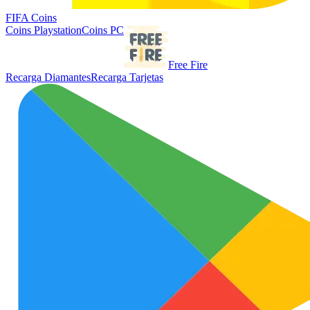
FIFA Coins
Coins Playstation
Coins PC
Free Fire
Recarga Diamantes
Recarga Tarjetas