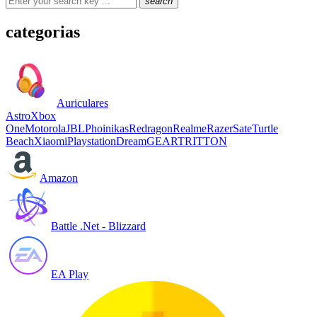
search
categorias
Auriculares
Astro
Xbox
One
Motorola
JBL
Phoinikas
Redragon
Realme
Razer
Sate
Turtle
Beach
Xiaomi
Playstation
DreamGEAR
TRITTON
Amazon
Battle .Net - Blizzard
EA Play