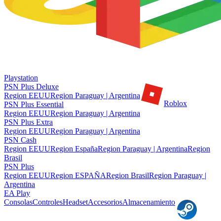
Playstation
PSN Plus Deluxe
Region EEUU
Region Paraguay | Argentina
Roblox
PSN Plus Essential
Region EEUU
Region Paraguay | Argentina
PSN Plus Extra
Region EEUU
Region Paraguay | Argentina
PSN Cash
Region EEUU
Region España
Region Paraguay | Argentina
Region
Brasil
PSN Plus
Region EEUU
Region ESPAÑA
Region Brasil
Region Paraguay |
Argentina
EA Play
Consolas
Controles
Headset
Accesorios
Almacenamiento