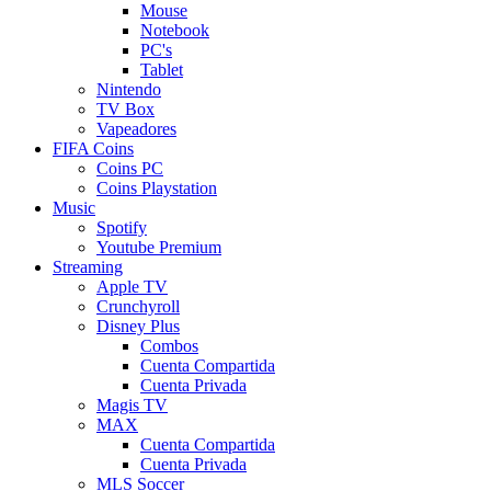
Mouse
Notebook
PC's
Tablet
Nintendo
TV Box
Vapeadores
FIFA Coins
Coins PC
Coins Playstation
Music
Spotify
Youtube Premium
Streaming
Apple TV
Crunchyroll
Disney Plus
Combos
Cuenta Compartida
Cuenta Privada
Magis TV
MAX
Cuenta Compartida
Cuenta Privada
MLS Soccer