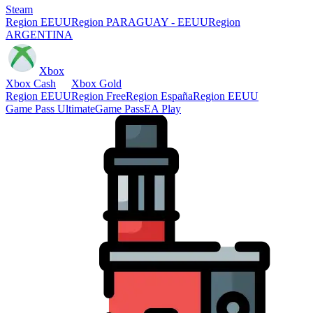
Steam
Region EEUU
Region PARAGUAY - EEUU
Region
ARGENTINA
Xbox
Xbox Cash
Xbox Gold
Region EEUU
Region Free
Region España
Region EEUU
Game Pass Ultimate
Game Pass
EA Play