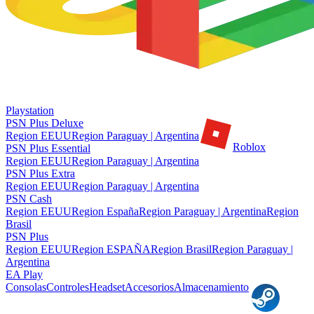
Playstation
PSN Plus Deluxe
Region EEUU
Region Paraguay | Argentina
Roblox
PSN Plus Essential
Region EEUU
Region Paraguay | Argentina
PSN Plus Extra
Region EEUU
Region Paraguay | Argentina
PSN Cash
Region EEUU
Region España
Region Paraguay | Argentina
Region
Brasil
PSN Plus
Region EEUU
Region ESPAÑA
Region Brasil
Region Paraguay |
Argentina
EA Play
Consolas
Controles
Headset
Accesorios
Almacenamiento