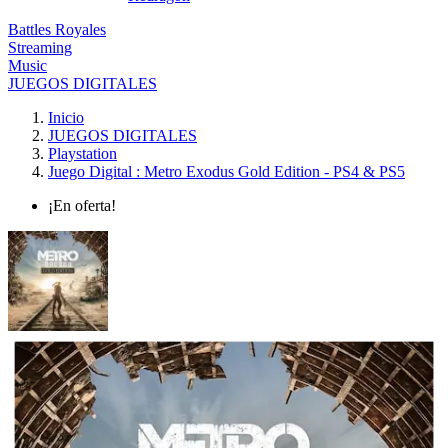
Battles Royales
Streaming
Music
JUEGOS DIGITALES
Inicio
JUEGOS DIGITALES
Playstation
Juego Digital : Metro Exodus Gold Edition - PS4 & PS5
¡En oferta!