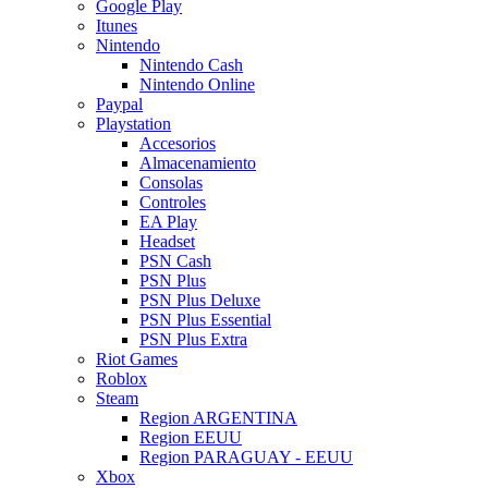
Google Play
Itunes
Nintendo
Nintendo Cash
Nintendo Online
Paypal
Playstation
Accesorios
Almacenamiento
Consolas
Controles
EA Play
Headset
PSN Cash
PSN Plus
PSN Plus Deluxe
PSN Plus Essential
PSN Plus Extra
Riot Games
Roblox
Steam
Region ARGENTINA
Region EEUU
Region PARAGUAY - EEUU
Xbox