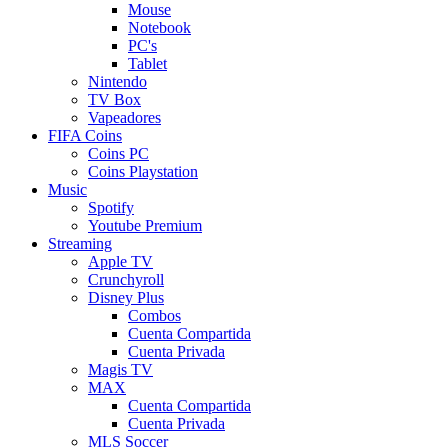
Mouse
Notebook
PC's
Tablet
Nintendo
TV Box
Vapeadores
FIFA Coins
Coins PC
Coins Playstation
Music
Spotify
Youtube Premium
Streaming
Apple TV
Crunchyroll
Disney Plus
Combos
Cuenta Compartida
Cuenta Privada
Magis TV
MAX
Cuenta Compartida
Cuenta Privada
MLS Soccer