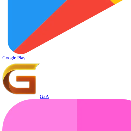
Google Play
G2A