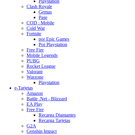
Playstation
Clash Royale
Gemas
Pase
COD : Mobile
Cold War
Fortnite
por Epic Games
Por Playstation
Free Fire
Mobile Legends
PUBG
Rocket League
Valorant
Warzone
Playstation
e-Tarjetas
Amazon
Battle .Net - Blizzard
EA Play
Free Fire
Recarga Diamantes
Recarga Tarjetas
G2A
Genshin Impact