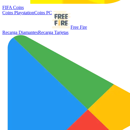
FIFA Coins
Coins Playstation
Coins PC
Free Fire
Recarga Diamantes
Recarga Tarjetas