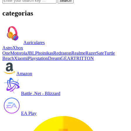
search
categorias
Auriculares
Astro
Xbox
One
Motorola
JBL
Phoinikas
Redragon
Realme
Razer
Sate
Turtle
Beach
Xiaomi
Playstation
DreamGEAR
TRITTON
Amazon
Battle .Net - Blizzard
EA Play