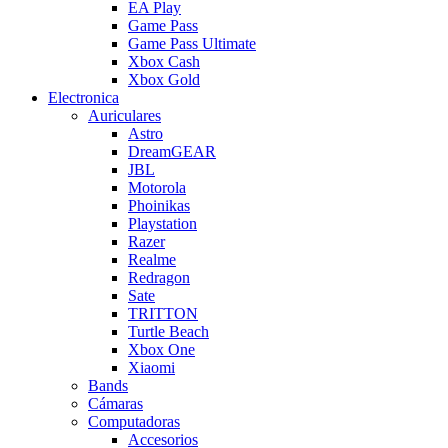
EA Play
Game Pass
Game Pass Ultimate
Xbox Cash
Xbox Gold
Electronica
Auriculares
Astro
DreamGEAR
JBL
Motorola
Phoinikas
Playstation
Razer
Realme
Redragon
Sate
TRITTON
Turtle Beach
Xbox One
Xiaomi
Bands
Cámaras
Computadoras
Accesorios