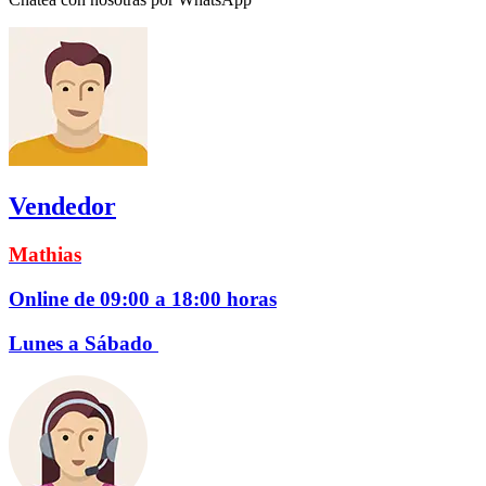
Vendedor
Mathias
Online de 09:00 a 18:00 horas
Lunes a Sábado