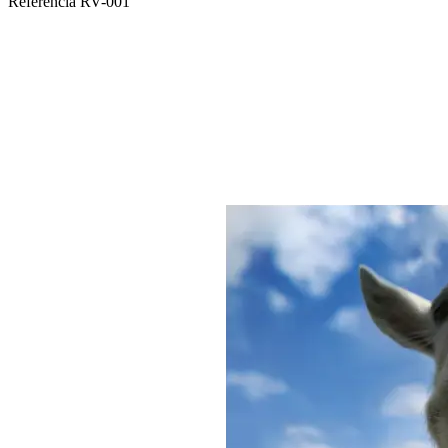
Referencia
RV-001