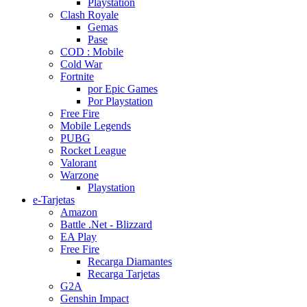
Playstation
Clash Royale
Gemas
Pase
COD : Mobile
Cold War
Fortnite
por Epic Games
Por Playstation
Free Fire
Mobile Legends
PUBG
Rocket League
Valorant
Warzone
Playstation
e-Tarjetas
Amazon
Battle .Net - Blizzard
EA Play
Free Fire
Recarga Diamantes
Recarga Tarjetas
G2A
Genshin Impact