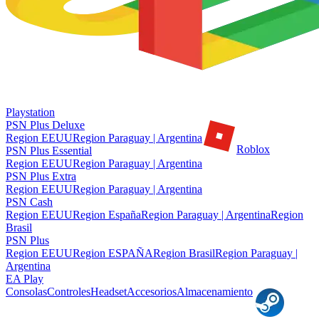
Playstation
PSN Plus Deluxe
Region EEUU
Region Paraguay | Argentina
Roblox
PSN Plus Essential
Region EEUU
Region Paraguay | Argentina
PSN Plus Extra
Region EEUU
Region Paraguay | Argentina
PSN Cash
Region EEUU
Region España
Region Paraguay | Argentina
Region
Brasil
PSN Plus
Region EEUU
Region ESPAÑA
Region Brasil
Region Paraguay |
Argentina
EA Play
Consolas
Controles
Headset
Accesorios
Almacenamiento