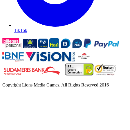
TikTok
Copyright
Lions Media Games. All Rights Reserved 2016