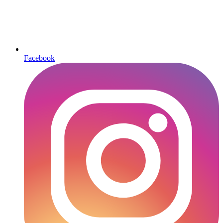
Facebook