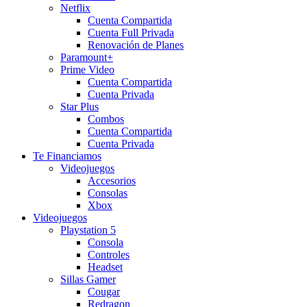
Netflix
Cuenta Compartida
Cuenta Full Privada
Renovación de Planes
Paramount+
Prime Video
Cuenta Compartida
Cuenta Privada
Star Plus
Combos
Cuenta Compartida
Cuenta Privada
Te Financiamos
Videojuegos
Accesorios
Consolas
Xbox
Videojuegos
Playstation 5
Consola
Controles
Headset
Sillas Gamer
Cougar
Redragon