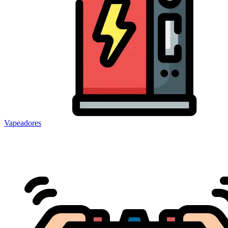
Vapeadores