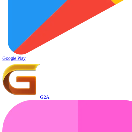
Google Play
G2A