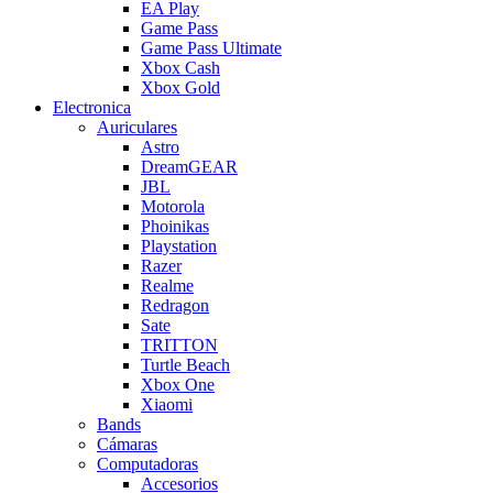
EA Play
Game Pass
Game Pass Ultimate
Xbox Cash
Xbox Gold
Electronica
Auriculares
Astro
DreamGEAR
JBL
Motorola
Phoinikas
Playstation
Razer
Realme
Redragon
Sate
TRITTON
Turtle Beach
Xbox One
Xiaomi
Bands
Cámaras
Computadoras
Accesorios