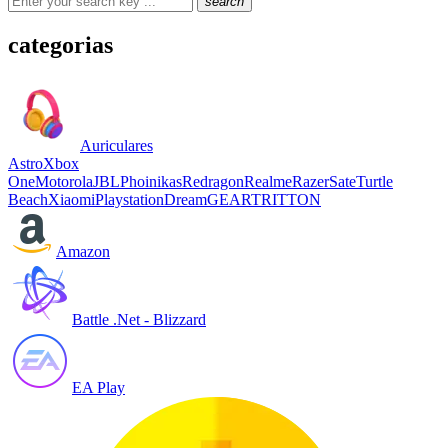
search
categorias
Auriculares
Astro
Xbox
One
Motorola
JBL
Phoinikas
Redragon
Realme
Razer
Sate
Turtle
Beach
Xiaomi
Playstation
DreamGEAR
TRITTON
Amazon
Battle .Net - Blizzard
EA Play