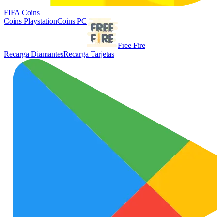
FIFA Coins
Coins Playstation
Coins PC
Free Fire
Recarga Diamantes
Recarga Tarjetas