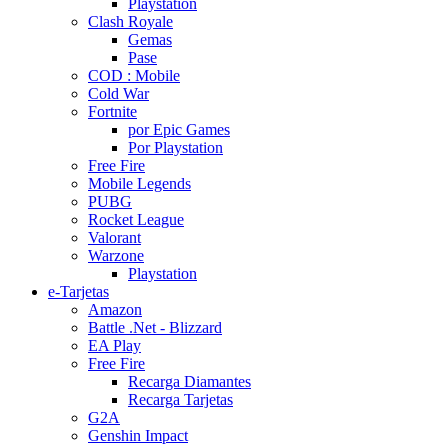
Playstation
Clash Royale
Gemas
Pase
COD : Mobile
Cold War
Fortnite
por Epic Games
Por Playstation
Free Fire
Mobile Legends
PUBG
Rocket League
Valorant
Warzone
Playstation
e-Tarjetas
Amazon
Battle .Net - Blizzard
EA Play
Free Fire
Recarga Diamantes
Recarga Tarjetas
G2A
Genshin Impact