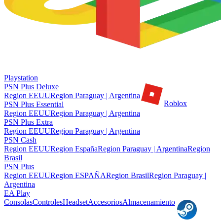
Playstation
PSN Plus Deluxe
Region EEUU
Region Paraguay | Argentina
Roblox
PSN Plus Essential
Region EEUU
Region Paraguay | Argentina
PSN Plus Extra
Region EEUU
Region Paraguay | Argentina
PSN Cash
Region EEUU
Region España
Region Paraguay | Argentina
Region
Brasil
PSN Plus
Region EEUU
Region ESPAÑA
Region Brasil
Region Paraguay |
Argentina
EA Play
Consolas
Controles
Headset
Accesorios
Almacenamiento