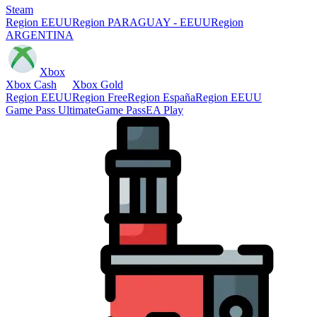
Steam
Region EEUU
Region PARAGUAY - EEUU
Region
ARGENTINA
Xbox
Xbox Cash
Xbox Gold
Region EEUU
Region Free
Region España
Region EEUU
Game Pass Ultimate
Game Pass
EA Play