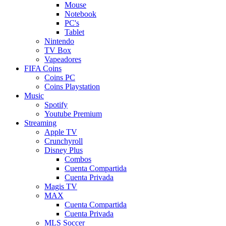
Mouse
Notebook
PC's
Tablet
Nintendo
TV Box
Vapeadores
FIFA Coins
Coins PC
Coins Playstation
Music
Spotify
Youtube Premium
Streaming
Apple TV
Crunchyroll
Disney Plus
Combos
Cuenta Compartida
Cuenta Privada
Magis TV
MAX
Cuenta Compartida
Cuenta Privada
MLS Soccer