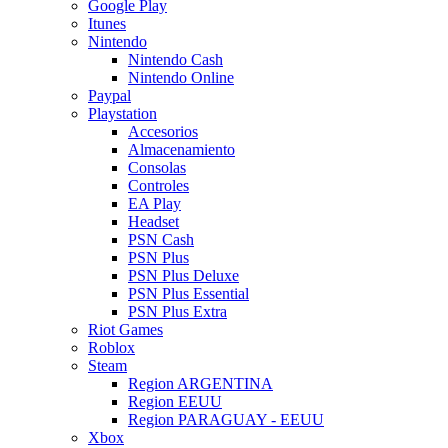
Google Play
Itunes
Nintendo
Nintendo Cash
Nintendo Online
Paypal
Playstation
Accesorios
Almacenamiento
Consolas
Controles
EA Play
Headset
PSN Cash
PSN Plus
PSN Plus Deluxe
PSN Plus Essential
PSN Plus Extra
Riot Games
Roblox
Steam
Region ARGENTINA
Region EEUU
Region PARAGUAY - EEUU
Xbox