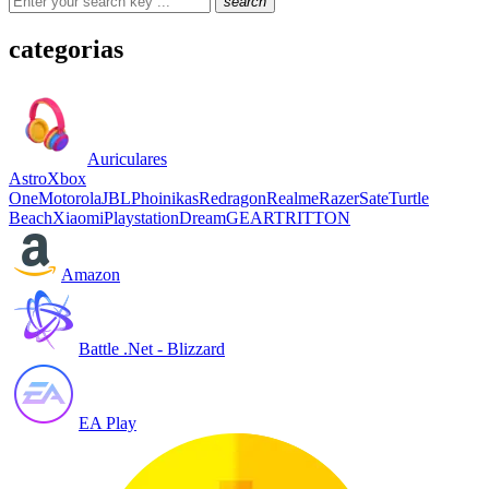
search
categorias
Auriculares
Astro
Xbox
One
Motorola
JBL
Phoinikas
Redragon
Realme
Razer
Sate
Turtle
Beach
Xiaomi
Playstation
DreamGEAR
TRITTON
Amazon
Battle .Net - Blizzard
EA Play