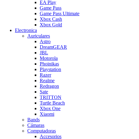
EA Play
Game Pass
Game Pass Ultimate
Xbox Cash
Xbox Gold
Electronica
Auriculares
Astro
DreamGEAR
JBL
Motorola
Phoinikas
Playstation
Razer
Realme
Redragon
Sate
TRITTON
Turtle Beach
Xbox One
Xiaomi
Bands
Cámaras
Computadoras
Accesorios