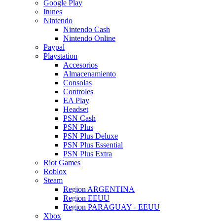
Google Play
Itunes
Nintendo
Nintendo Cash
Nintendo Online
Paypal
Playstation
Accesorios
Almacenamiento
Consolas
Controles
EA Play
Headset
PSN Cash
PSN Plus
PSN Plus Deluxe
PSN Plus Essential
PSN Plus Extra
Riot Games
Roblox
Steam
Region ARGENTINA
Region EEUU
Region PARAGUAY - EEUU
Xbox