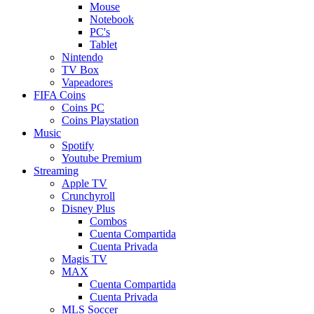
Mouse
Notebook
PC's
Tablet
Nintendo
TV Box
Vapeadores
FIFA Coins
Coins PC
Coins Playstation
Music
Spotify
Youtube Premium
Streaming
Apple TV
Crunchyroll
Disney Plus
Combos
Cuenta Compartida
Cuenta Privada
Magis TV
MAX
Cuenta Compartida
Cuenta Privada
MLS Soccer