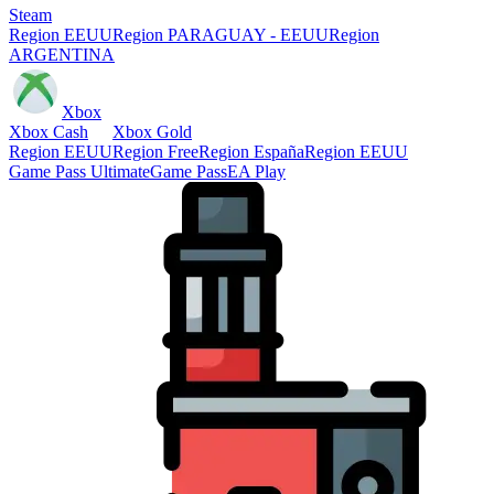
Steam
Region EEUU
Region PARAGUAY - EEUU
Region
ARGENTINA
Xbox
Xbox Cash
Xbox Gold
Region EEUU
Region Free
Region España
Region EEUU
Game Pass Ultimate
Game Pass
EA Play