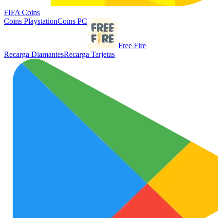
FIFA Coins
Coins Playstation
Coins PC
Free Fire
Recarga Diamantes
Recarga Tarjetas