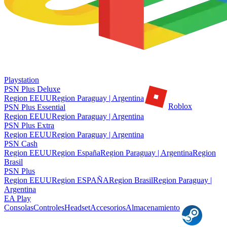
Playstation
PSN Plus Deluxe
Region EEUU
Region Paraguay | Argentina
Roblox
PSN Plus Essential
Region EEUU
Region Paraguay | Argentina
PSN Plus Extra
Region EEUU
Region Paraguay | Argentina
PSN Cash
Region EEUU
Region España
Region Paraguay | Argentina
Region
Brasil
PSN Plus
Region EEUU
Region ESPAÑA
Region Brasil
Region Paraguay |
Argentina
EA Play
Consolas
Controles
Headset
Accesorios
Almacenamiento