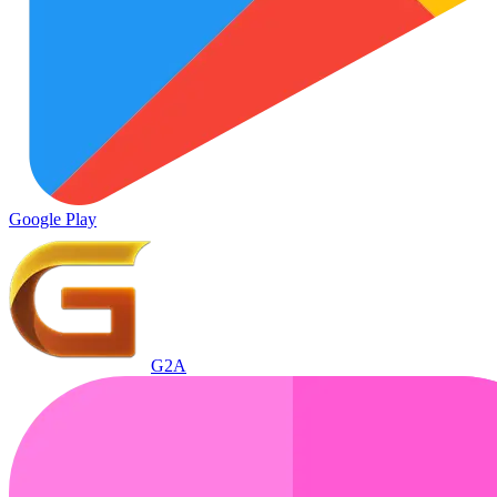
Google Play
G2A