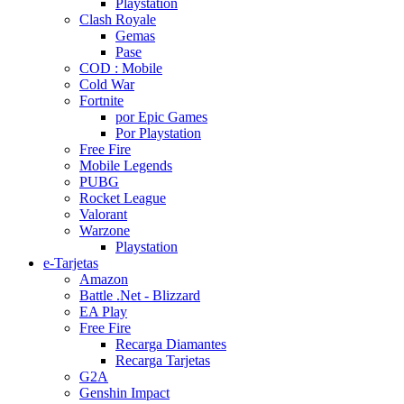
Playstation
Clash Royale
Gemas
Pase
COD : Mobile
Cold War
Fortnite
por Epic Games
Por Playstation
Free Fire
Mobile Legends
PUBG
Rocket League
Valorant
Warzone
Playstation
e-Tarjetas
Amazon
Battle .Net - Blizzard
EA Play
Free Fire
Recarga Diamantes
Recarga Tarjetas
G2A
Genshin Impact