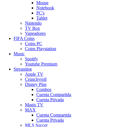
Mouse
Notebook
PC's
Tablet
Nintendo
TV Box
Vapeadores
FIFA Coins
Coins PC
Coins Playstation
Music
Spotify
Youtube Premium
Streaming
Apple TV
Crunchyroll
Disney Plus
Combos
Cuenta Compartida
Cuenta Privada
Magis TV
MAX
Cuenta Compartida
Cuenta Privada
MLS Soccer