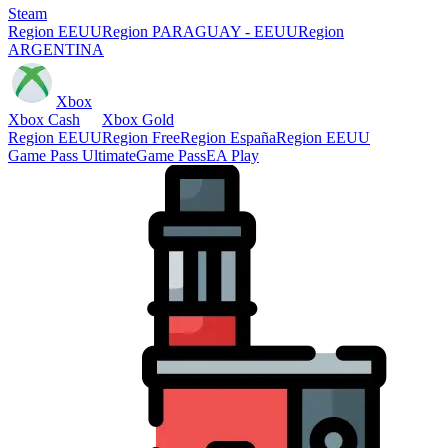
Steam
Region EEUU
Region PARAGUAY - EEUU
Region
ARGENTINA
Xbox
Xbox Cash
Xbox Gold
Region EEUU
Region Free
Region España
Region EEUU
Game Pass Ultimate
Game Pass
EA Play