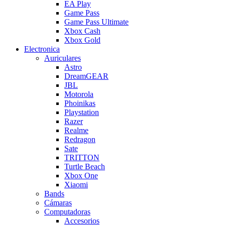
EA Play
Game Pass
Game Pass Ultimate
Xbox Cash
Xbox Gold
Electronica
Auriculares
Astro
DreamGEAR
JBL
Motorola
Phoinikas
Playstation
Razer
Realme
Redragon
Sate
TRITTON
Turtle Beach
Xbox One
Xiaomi
Bands
Cámaras
Computadoras
Accesorios