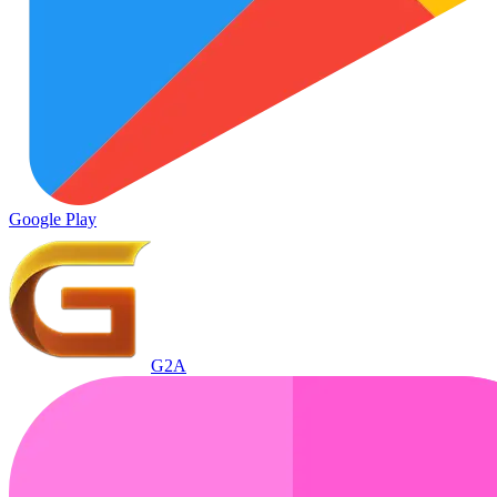
Google Play
G2A