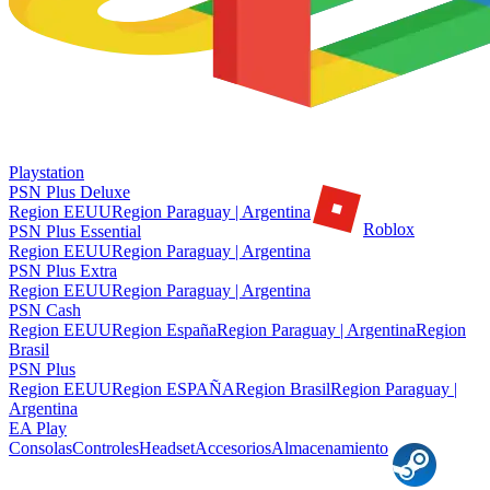
Playstation
PSN Plus Deluxe
Region EEUU
Region Paraguay | Argentina
Roblox
PSN Plus Essential
Region EEUU
Region Paraguay | Argentina
PSN Plus Extra
Region EEUU
Region Paraguay | Argentina
PSN Cash
Region EEUU
Region España
Region Paraguay | Argentina
Region
Brasil
PSN Plus
Region EEUU
Region ESPAÑA
Region Brasil
Region Paraguay |
Argentina
EA Play
Consolas
Controles
Headset
Accesorios
Almacenamiento