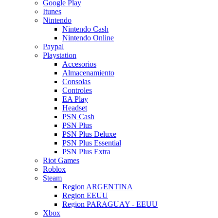
Google Play
Itunes
Nintendo
Nintendo Cash
Nintendo Online
Paypal
Playstation
Accesorios
Almacenamiento
Consolas
Controles
EA Play
Headset
PSN Cash
PSN Plus
PSN Plus Deluxe
PSN Plus Essential
PSN Plus Extra
Riot Games
Roblox
Steam
Region ARGENTINA
Region EEUU
Region PARAGUAY - EEUU
Xbox