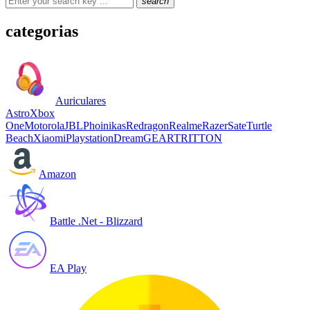
search
categorias
Auriculares
Astro
Xbox
One
Motorola
JBL
Phoinikas
Redragon
Realme
Razer
Sate
Turtle
Beach
Xiaomi
Playstation
DreamGEAR
TRITTON
Amazon
Battle .Net - Blizzard
EA Play