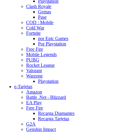
Playstation
Clash Royale
Gemas
Pase
COD : Mobile
Cold War
Fortnite
por Epic Games
Por Playstation
Free Fire
Mobile Legends
PUBG
Rocket League
Valorant
Warzone
Playstation
e-Tarjetas
Amazon
Battle .Net - Blizzard
EA Play
Free Fire
Recarga Diamantes
Recarga Tarjetas
G2A
Genshin Impact