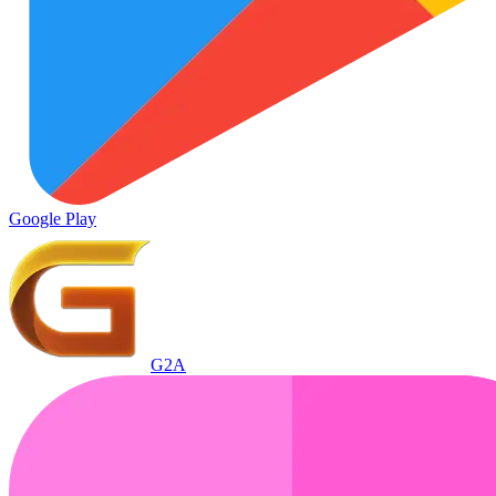
Google Play
G2A