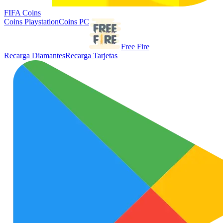
FIFA Coins
Coins Playstation
Coins PC
Free Fire
Recarga Diamantes
Recarga Tarjetas