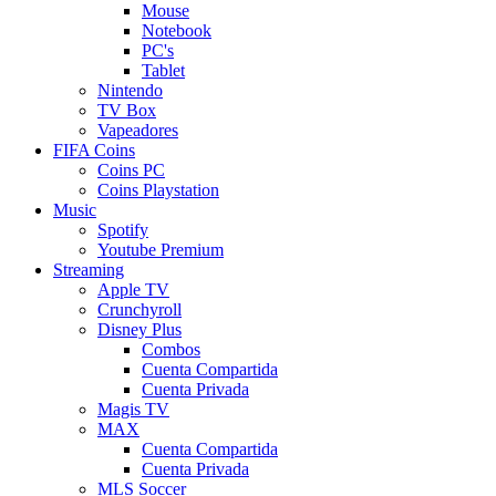
Mouse
Notebook
PC's
Tablet
Nintendo
TV Box
Vapeadores
FIFA Coins
Coins PC
Coins Playstation
Music
Spotify
Youtube Premium
Streaming
Apple TV
Crunchyroll
Disney Plus
Combos
Cuenta Compartida
Cuenta Privada
Magis TV
MAX
Cuenta Compartida
Cuenta Privada
MLS Soccer