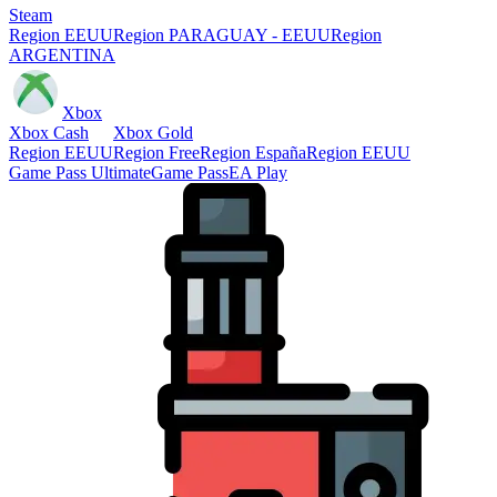
Steam
Region EEUU
Region PARAGUAY - EEUU
Region
ARGENTINA
Xbox
Xbox Cash
Xbox Gold
Region EEUU
Region Free
Region España
Region EEUU
Game Pass Ultimate
Game Pass
EA Play