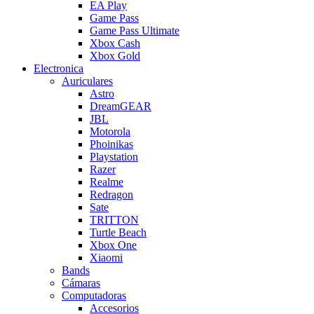
EA Play
Game Pass
Game Pass Ultimate
Xbox Cash
Xbox Gold
Electronica
Auriculares
Astro
DreamGEAR
JBL
Motorola
Phoinikas
Playstation
Razer
Realme
Redragon
Sate
TRITTON
Turtle Beach
Xbox One
Xiaomi
Bands
Cámaras
Computadoras
Accesorios