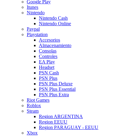
Google Play
Itunes
Nintendo
Nintendo Cash
Nintendo Online
Paypal
Playstation
Accesorios
Almacenamiento
Consolas
Controles
EA Play
Headset
PSN Cash
PSN Plus
PSN Plus Deluxe
PSN Plus Essential
PSN Plus Extra
Riot Games
Roblox
Steam
Region ARGENTINA
Region EEUU
Region PARAGUAY - EEUU
Xbox