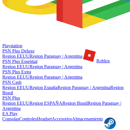
Playstation
PSN Plus Deluxe
Region EEUU
Region Paraguay | Argentina
Roblox
PSN Plus Essential
Region EEUU
Region Paraguay | Argentina
PSN Plus Extra
Region EEUU
Region Paraguay | Argentina
PSN Cash
Region EEUU
Region España
Region Paraguay | Argentina
Region
Brasil
PSN Plus
Region EEUU
Region ESPAÑA
Region Brasil
Region Paraguay |
Argentina
EA Play
Consolas
Controles
Headset
Accesorios
Almacenamiento