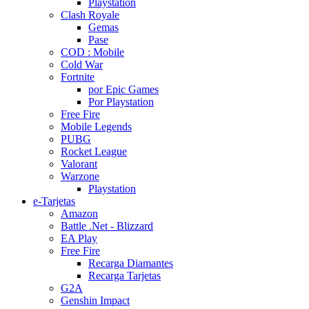
Playstation
Clash Royale
Gemas
Pase
COD : Mobile
Cold War
Fortnite
por Epic Games
Por Playstation
Free Fire
Mobile Legends
PUBG
Rocket League
Valorant
Warzone
Playstation
e-Tarjetas
Amazon
Battle .Net - Blizzard
EA Play
Free Fire
Recarga Diamantes
Recarga Tarjetas
G2A
Genshin Impact