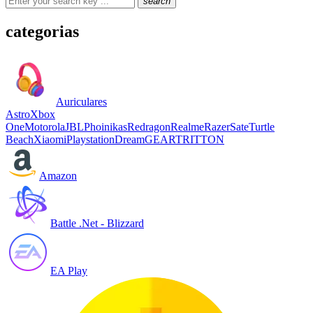
search
categorias
Auriculares
Astro
Xbox
One
Motorola
JBL
Phoinikas
Redragon
Realme
Razer
Sate
Turtle
Beach
Xiaomi
Playstation
DreamGEAR
TRITTON
Amazon
Battle .Net - Blizzard
EA Play