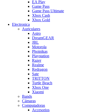
EA Play
Game Pass
Game Pass Ultimate
Xbox Cash
Xbox Gold
Electronica
Auriculares
Astro
DreamGEAR
JBL
Motorola
Phoinikas
Playstation
Razer
Realme
Redragon
Sate
TRITTON
Turtle Beach
Xbox One
Xiaomi
Bands
Cámaras
Computadoras
Accesorios