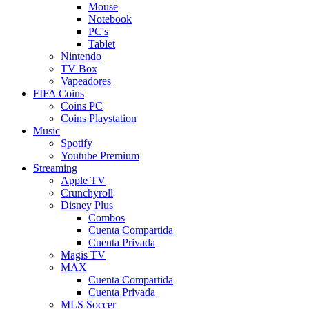
Mouse
Notebook
PC's
Tablet
Nintendo
TV Box
Vapeadores
FIFA Coins
Coins PC
Coins Playstation
Music
Spotify
Youtube Premium
Streaming
Apple TV
Crunchyroll
Disney Plus
Combos
Cuenta Compartida
Cuenta Privada
Magis TV
MAX
Cuenta Compartida
Cuenta Privada
MLS Soccer