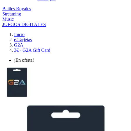
Battles Royales
Streaming
Music
JUEGOS DIGITALES
Inicio
e-Tarjetas
G2A
3€ - G2A Gift Card
¡En oferta!