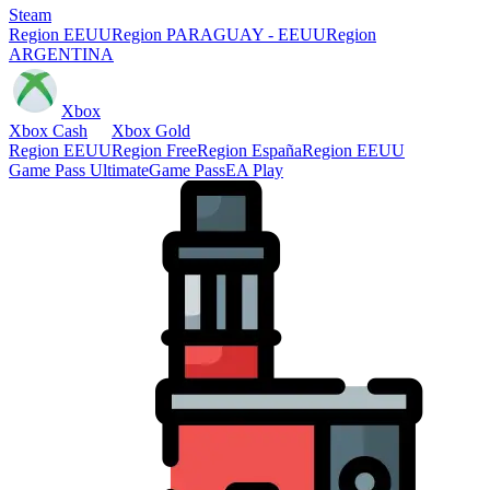
Steam
Region EEUU
Region PARAGUAY - EEUU
Region
ARGENTINA
Xbox
Xbox Cash
Xbox Gold
Region EEUU
Region Free
Region España
Region EEUU
Game Pass Ultimate
Game Pass
EA Play