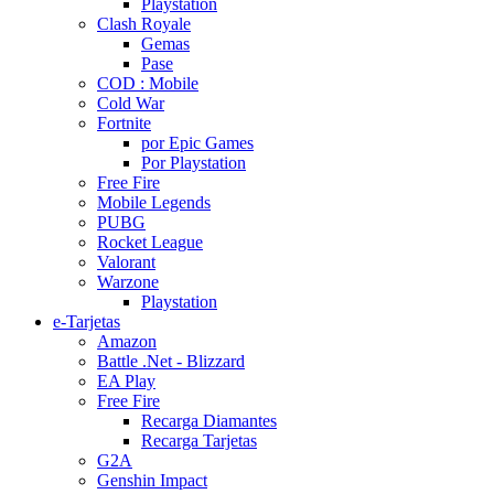
Playstation
Clash Royale
Gemas
Pase
COD : Mobile
Cold War
Fortnite
por Epic Games
Por Playstation
Free Fire
Mobile Legends
PUBG
Rocket League
Valorant
Warzone
Playstation
e-Tarjetas
Amazon
Battle .Net - Blizzard
EA Play
Free Fire
Recarga Diamantes
Recarga Tarjetas
G2A
Genshin Impact