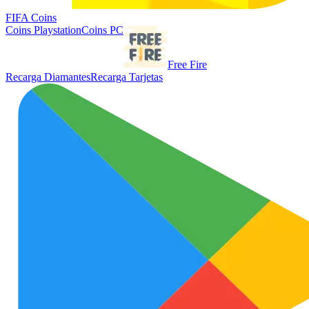
FIFA Coins
Coins Playstation
Coins PC
Free Fire
Recarga Diamantes
Recarga Tarjetas