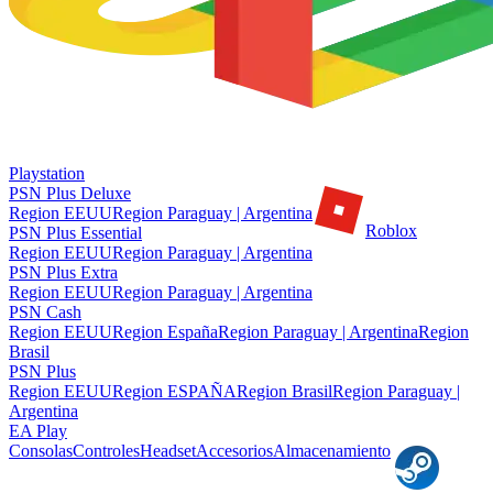
Playstation
PSN Plus Deluxe
Region EEUU
Region Paraguay | Argentina
Roblox
PSN Plus Essential
Region EEUU
Region Paraguay | Argentina
PSN Plus Extra
Region EEUU
Region Paraguay | Argentina
PSN Cash
Region EEUU
Region España
Region Paraguay | Argentina
Region
Brasil
PSN Plus
Region EEUU
Region ESPAÑA
Region Brasil
Region Paraguay |
Argentina
EA Play
Consolas
Controles
Headset
Accesorios
Almacenamiento