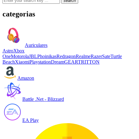
search
categorias
Auriculares
Astro
Xbox
One
Motorola
JBL
Phoinikas
Redragon
Realme
Razer
Sate
Turtle
Beach
Xiaomi
Playstation
DreamGEAR
TRITTON
Amazon
Battle .Net - Blizzard
EA Play