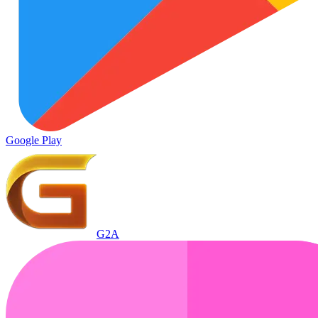
Google Play
G2A