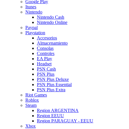
Google Play
Itunes
Nintendo
Nintendo Cash
Nintendo Online
Paypal
Playstation
Accesorios
Almacenamiento
Consolas
Controles
EA Play
Headset
PSN Cash
PSN Plus
PSN Plus Deluxe
PSN Plus Essential
PSN Plus Extra
Riot Games
Roblox
Steam
Region ARGENTINA
Region EEUU
Region PARAGUAY - EEUU
Xbox