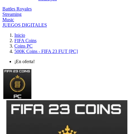
Battles Royales
Streaming
Music
JUEGOS DIGITALES
Inicio
FIFA Coins
Coins PC
500K Coins - FIFA 23 FUT [PC]
¡En oferta!