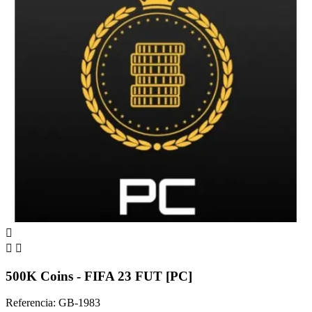



500K Coins - FIFA 23 FUT [PC]
Referencia: GB-1983