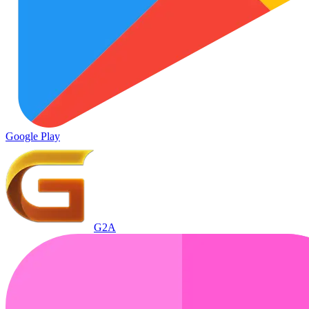
Google Play
G2A