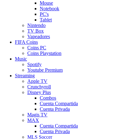
Mouse
Notebook
PC's
Tablet
Nintendo
TV Box
Vapeadores
FIFA Coins
Coins PC
Coins Playstation
Music
Spotify
Youtube Premium
Streaming
Apple TV
Crunchyroll
Disney Plus
Combos
Cuenta Compartida
Cuenta Privada
Magis TV
MAX
Cuenta Compartida
Cuenta Privada
MLS Soccer