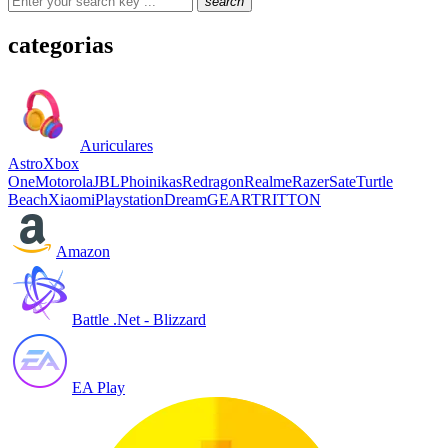
search
categorias
Auriculares
Astro
Xbox
One
Motorola
JBL
Phoinikas
Redragon
Realme
Razer
Sate
Turtle
Beach
Xiaomi
Playstation
DreamGEAR
TRITTON
Amazon
Battle .Net - Blizzard
EA Play