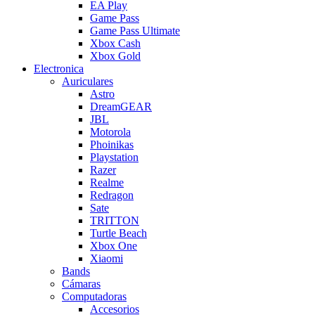
EA Play
Game Pass
Game Pass Ultimate
Xbox Cash
Xbox Gold
Electronica
Auriculares
Astro
DreamGEAR
JBL
Motorola
Phoinikas
Playstation
Razer
Realme
Redragon
Sate
TRITTON
Turtle Beach
Xbox One
Xiaomi
Bands
Cámaras
Computadoras
Accesorios