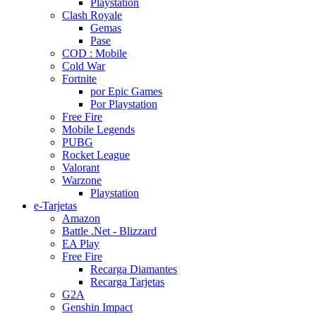
Playstation
Clash Royale
Gemas
Pase
COD : Mobile
Cold War
Fortnite
por Epic Games
Por Playstation
Free Fire
Mobile Legends
PUBG
Rocket League
Valorant
Warzone
Playstation
e-Tarjetas
Amazon
Battle .Net - Blizzard
EA Play
Free Fire
Recarga Diamantes
Recarga Tarjetas
G2A
Genshin Impact