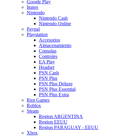
Google Play
Itunes
Nintendo
Nintendo Cash
Nintendo Online
Paypal
Playstation
Accesorios
Almacenamiento
Consolas
Controles
EA Play
Headset
PSN Cash
PSN Plus
PSN Plus Deluxe
PSN Plus Essential
PSN Plus Extra
Riot Games
Roblox
Steam
Region ARGENTINA
Region EEUU
Region PARAGUAY - EEUU
Xbox