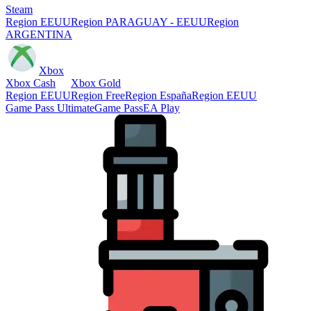
Steam
Region EEUU
Region PARAGUAY - EEUU
Region
ARGENTINA
Xbox
Xbox Cash
Xbox Gold
Region EEUU
Region Free
Region España
Region EEUU
Game Pass Ultimate
Game Pass
EA Play