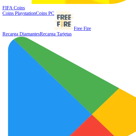
FIFA Coins
Coins Playstation
Coins PC
Free Fire
Recarga Diamantes
Recarga Tarjetas