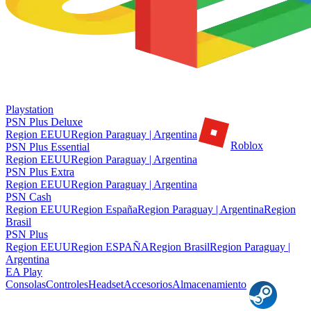
Playstation
PSN Plus Deluxe
Region EEUU
Region Paraguay | Argentina
Roblox
PSN Plus Essential
Region EEUU
Region Paraguay | Argentina
PSN Plus Extra
Region EEUU
Region Paraguay | Argentina
PSN Cash
Region EEUU
Region España
Region Paraguay | Argentina
Region
Brasil
PSN Plus
Region EEUU
Region ESPAÑA
Region Brasil
Region Paraguay |
Argentina
EA Play
Consolas
Controles
Headset
Accesorios
Almacenamiento